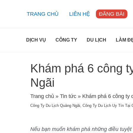
Skip
to
TRANG CHỦ
LIÊN HỆ
ĐĂNG BÀI
content
DỊCH VỤ
CÔNG TY
DU LỊCH
LÀM Đ
Khám phá 6 công ty 
Ngãi
Trang chủ
»
Tin tức
»
Khám phá 6 công ty d
Công Ty Du Lịch Quảng Ngãi
,
Công Ty Du Lịch Uy Tín Tại
Nếu bạn muốn khám phá những điều tuyệt v