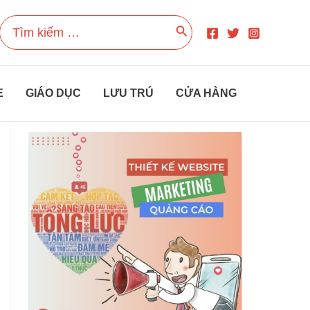
Search
for:
E
GIÁO DỤC
LƯU TRÚ
CỬA HÀNG