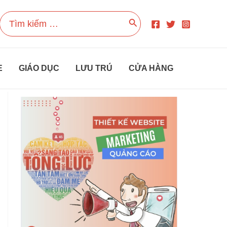
Search
for:
E
GIÁO DỤC
LƯU TRÚ
CỬA HÀNG