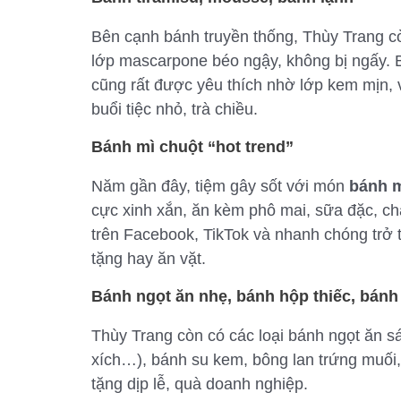
Bên cạnh bánh truyền thống, Thùy Trang cò
lớp mascarpone béo ngậy, không bị ngấy. 
cũng rất được yêu thích nhờ lớp kem mịn, vị
buổi tiệc nhỏ, trà chiều.
Bánh mì chuột “hot trend”
Năm gần đây, tiệm gây sốt với món
bánh m
cực xinh xắn, ăn kèm phô mai, sữa đặc, ch
trên Facebook, TikTok và nhanh chóng trở t
tặng hay ăn vặt.
Bánh ngọt ăn nhẹ, bánh hộp thiếc, bánh
Thùy Trang còn có các loại bánh ngọt ăn s
xích…), bánh su kem, bông lan trứng muối,
tặng dịp lễ, quà doanh nghiệp.