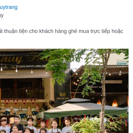
uytrang
ày
rất thuận tiện cho khách hàng ghé mua trực tiếp hoặc