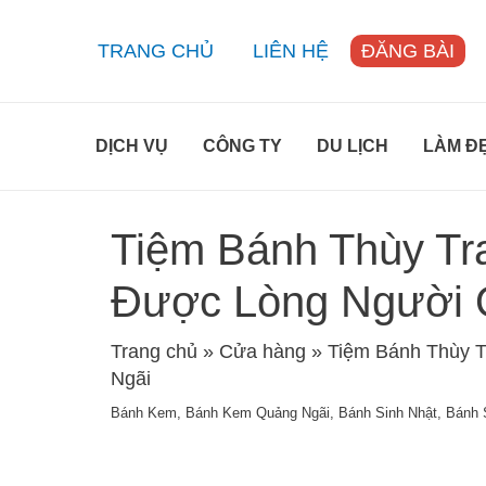
Skip
to
TRANG CHỦ
LIÊN HỆ
ĐĂNG BÀI
content
DỊCH VỤ
CÔNG TY
DU LỊCH
LÀM Đ
Tiệm Bánh Thùy Tr
Được Lòng Người 
Trang chủ
»
Cửa hàng
»
Tiệm Bánh Thùy T
Ngãi
Bánh Kem
,
Bánh Kem Quảng Ngãi
,
Bánh Sinh Nhật
,
Bánh 