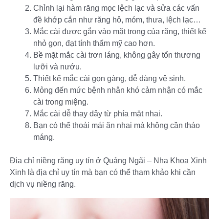
Chỉnh lại hàm răng mọc lệch lạc và sửa các vấn
đề khớp cắn như răng hô, móm, thưa, lệch lạc…
Mắc cài được gắn vào mặt trong của răng, thiết kế
nhỏ gọn, đạt tính thẩm mỹ cao hơn.
Bề mặt mắc cài trơn láng, không gây tổn thương
lưỡi và nướu.
Thiết kế mắc cài gọn gàng, dễ dàng vệ sinh.
Mỏng đến mức bệnh nhân khó cảm nhận có mắc
cài trong miệng.
Mắc cài dễ thay dây từ phía mặt nhai.
Bạn có thể thoải mái ăn nhai mà không cần tháo
máng.
Địa chỉ niềng răng uy tín ở Quảng Ngãi – Nha Khoa Xinh
Xinh là địa chỉ uy tín mà bạn có thể tham khảo khi cần
dịch vụ niềng răng.