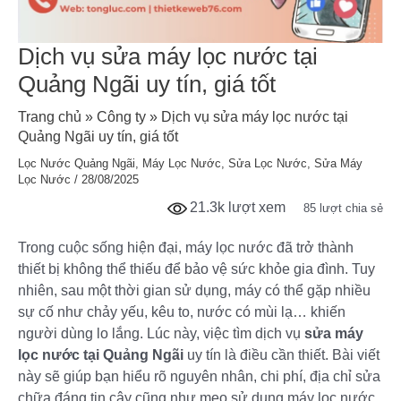
Dịch vụ sửa máy lọc nước tại
Quảng Ngãi uy tín, giá tốt
Trang chủ
»
Công ty
»
Dịch vụ sửa máy lọc nước tại
Quảng Ngãi uy tín, giá tốt
Lọc Nước Quảng Ngãi
,
Máy Lọc Nước
,
Sửa Lọc Nước
,
Sửa Máy
Lọc Nước
/
28/08/2025
21.3k lượt xem
85 lượt chia sẻ
Trong cuộc sống hiện đại, máy lọc nước đã trở thành
thiết bị không thể thiếu để bảo vệ sức khỏe gia đình. Tuy
nhiên, sau một thời gian sử dụng, máy có thể gặp nhiều
sự cố như chảy yếu, kêu to, nước có mùi lạ… khiến
người dùng lo lắng. Lúc này, việc tìm dịch vụ
sửa máy
lọc nước tại Quảng Ngãi
uy tín là điều cần thiết. Bài viết
này sẽ giúp bạn hiểu rõ nguyên nhân, chi phí, địa chỉ sửa
chữa đáng tin cậy cũng như mẹo sử dụng máy lọc nước