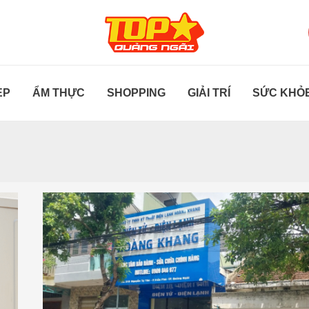
ẸP
ẨM THỰC
SHOPPING
GIẢI TRÍ
SỨC KHỎ