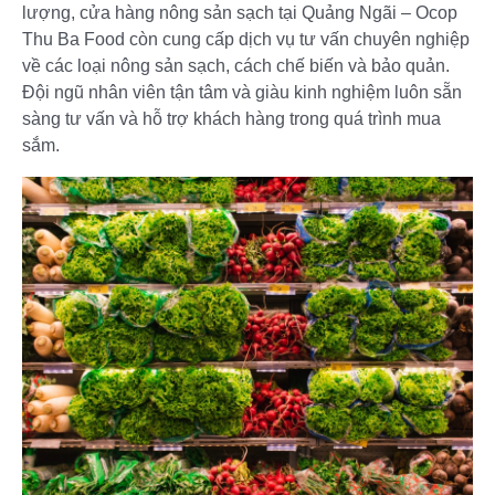
lượng, cửa hàng nông sản sạch tại Quảng Ngãi – Ocop
Thu Ba Food còn cung cấp dịch vụ tư vấn chuyên nghiệp
về các loại nông sản sạch, cách chế biến và bảo quản.
Đội ngũ nhân viên tận tâm và giàu kinh nghiệm luôn sẵn
sàng tư vấn và hỗ trợ khách hàng trong quá trình mua
sắm.