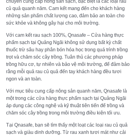
chuyên cung cấp nông sản sạch, đặc biệt là các loại rau
củ quả quanh năm. Cam kết mang đến cho khách hàng
những sản phẩm chất lượng cao, đảm bảo an toàn cho
sức khỏe và không gây hại cho môi trường.
Với cam kết rau sạch 100%, Qnasafe – Cửa hàng thực
phẩm sạch tại Quảng Ngãi không sử dụng bất kỳ chất
thuốc trừ sâu hay phân bón hóa học trong quá trình trồng
trọt và chăm sóc cây trồng. Tuân thủ các phương pháp
trồng hữu cơ, tự nhiên và bảo vệ môi trường, để đảm bảo
rằng mỗi quả rau củ quả đến tay khách hàng đều tươi
ngon và an toàn.
Với mục tiêu cung cấp nông sản quanh năm, Qnasafe là
một trong các cửa hàng thực phẩm sạch tại Quảng Ngãi
áp dụng các công nghệ và kỹ thuật tiên tiến để trồng và
chăm sóc cây trồng trong môi trường điều kiện tối ưu.
Tại Qnasafe, bạn sẽ tìm thấy một loạt các loại rau củ quả
sạch và giàu dinh dưỡng. Từ rau xanh tươi mát như cải