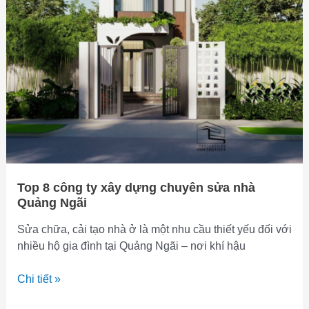
Ngãi
–
Thông
tin
chi
tiết
Top 8 công ty xây dựng chuyên sửa nhà
Quảng Ngãi
Sửa chữa, cải tạo nhà ở là một nhu cầu thiết yếu đối với
nhiều hộ gia đình tại Quảng Ngãi – nơi khí hậu
Top
Chi tiết »
8