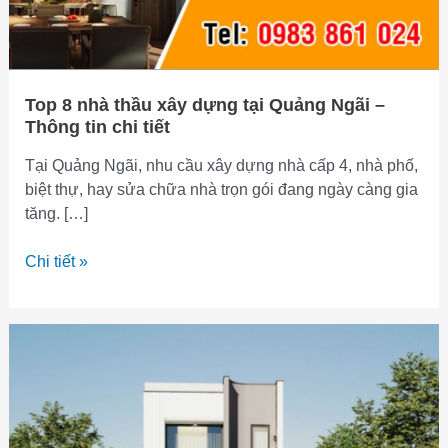
Top 8 nhà thầu xây dựng tại Quảng Ngãi –
Thông tin chi tiết
Tại Quảng Ngãi, nhu cầu xây dựng nhà cấp 4, nhà phố,
biệt thự, hay sửa chữa nhà trọn gói đang ngày càng gia
tăng. […]
Top
Chi tiết »
8
nhà
thầu
xây
dựng
tại
Quảng