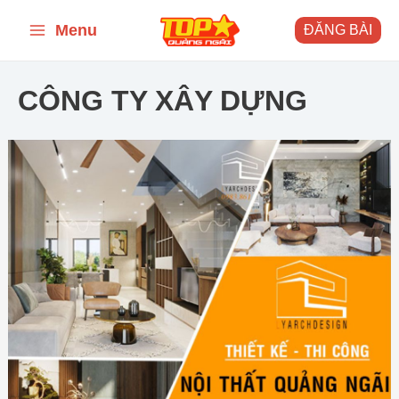
Skip
Menu
ĐĂNG BÀI
to
Main
content
Menu
CÔNG TY XÂY DỰNG