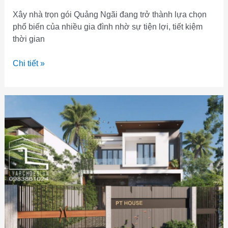
Xây nhà trọn gói Quảng Ngãi đang trở thành lựa chọn
phổ biến của nhiều gia đình nhờ sự tiện lợi, tiết kiệm
thời gian
Danh
Chi tiết »
sách
một
số
công
ty
xây
nhà
trọn
gói
Quảng
Ngãi