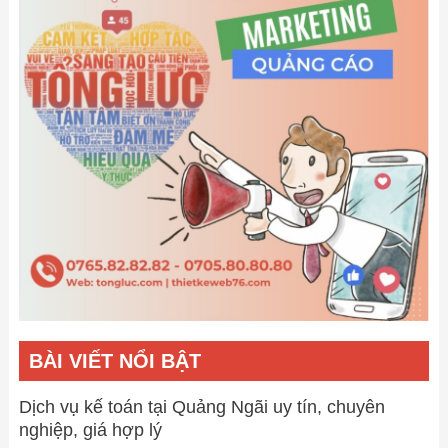
dựng
tại
Quảng
Ngãi
BÀI VIẾT NỔI BẬT
Dịch vụ kế toán tại Quảng Ngãi uy tín, chuyên
nghiệp, giá hợp lý