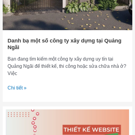
Danh bạ một số công ty xây dựng tại Quảng
Ngãi
Bạn đang tìm kiếm một công ty xây dựng uy tín tại
Quảng Ngãi để thiết kế, thi công hoặc sửa chữa nhà ở?
Việc
Danh
Chi tiết »
bạ
một
số
công
ty
xây