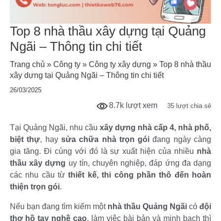
Top 8 nhà thầu xây dựng tại Quảng
Ngãi – Thông tin chi tiết
Trang chủ
»
Công ty
»
Công ty xây dựng
»
Top 8 nhà thầu
xây dựng tại Quảng Ngãi – Thông tin chi tiết
26/03/2025
8.7k lượt xem
35 lượt chia sẻ
Tại Quảng Ngãi, nhu cầu
xây dựng nhà cấp 4, nhà phố,
biệt thự
, hay
sửa chữa nhà trọn gói
đang ngày càng
gia tăng. Đi cùng với đó là sự xuất hiện của nhiều
nhà
thầu xây dựng
uy tín, chuyên nghiệp, đáp ứng đa dạng
các nhu cầu từ
thiết kế, thi công phần thô đến hoàn
thiện trọn gói
.
Nếu bạn đang tìm kiếm một
nhà thầu Quảng Ngãi
có
đội
thợ hồ tay nghề cao
, làm việc bài bản và minh bạch thì