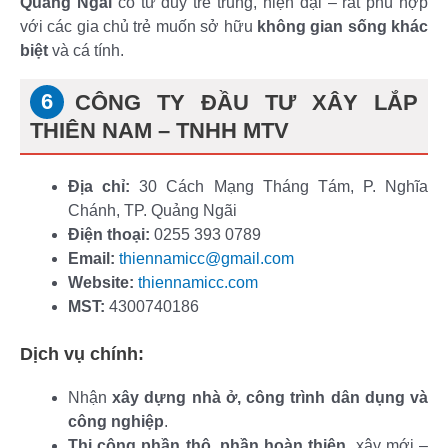
Quảng Ngãi
có tư duy trẻ trung, hiện đại – rất phù hợp
với các gia chủ trẻ muốn sở hữu
không gian sống khác
biệt
và cá tính.
CÔNG TY ĐẦU TƯ XÂY LẮP
THIÊN NAM – TNHH MTV
Địa chỉ:
30 Cách Mạng Tháng Tám, P. Nghĩa
Chánh, TP. Quảng Ngãi
Điện thoại:
0255 393 0789
Email:
thiennamicc@gmail.com
Website:
thiennamicc.com
MST:
4300740186
Dịch vụ chính:
Nhận
xây dựng nhà ở, công trình dân dụng và
công nghiệp
.
Thi công phần thô, phần hoàn thiện
, xây mới –