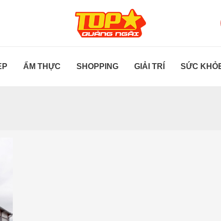
ẸP
ẨM THỰC
SHOPPING
GIẢI TRÍ
SỨC KHỎ