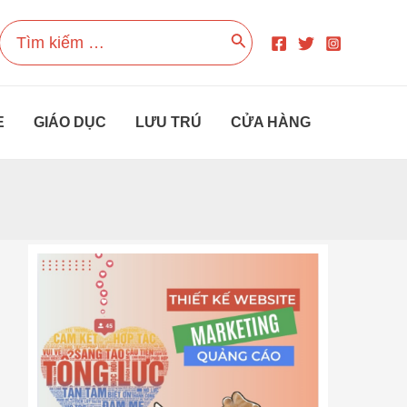
Search
for:
E
GIÁO DỤC
LƯU TRÚ
CỬA HÀNG